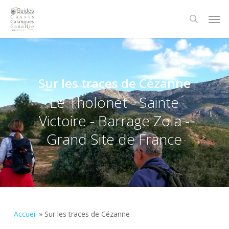
Skip
Men
to
search
main
content
Sur les traces de Cézanne
Le Tholonet - Sainte
Victoire - Barrage Zola -
Grand Site de France
Accueil
»
Sur les traces de Cézanne