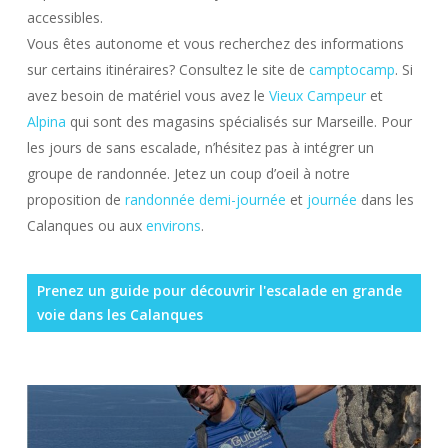
accessibles.
Vous êtes autonome et vous recherchez des informations
sur certains itinéraires? Consultez le site de
camptocamp
. Si
avez besoin de matériel vous avez le
Vieux Campeur
et
Alpina
qui sont des magasins spécialisés sur Marseille. Pour
les jours de sans escalade, n’hésitez pas à intégrer un
groupe de randonnée. Jetez un coup d’oeil à notre
proposition de
randonnée demi-journée
et
journée
dans les
Calanques ou aux
environs
.
Prenez un guide pour découvrir l'escalade en grande
voie dans les Calanques