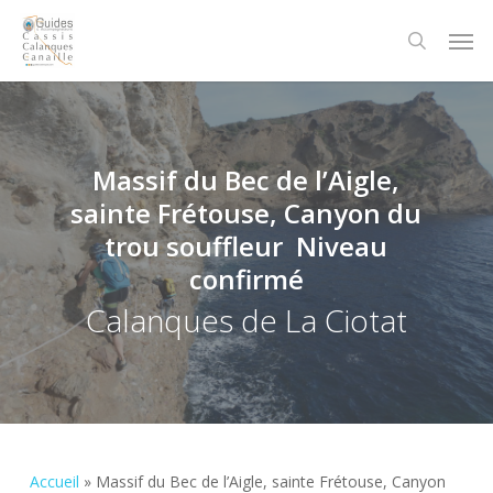
Skip
Men
to
search
main
content
Massif du Bec de l’Aigle,
sainte Frétouse, Canyon du
trou souffleur Niveau
confirmé
Calanques de La Ciotat
Accueil
»
Massif du Bec de l’Aigle, sainte Frétouse, Canyon